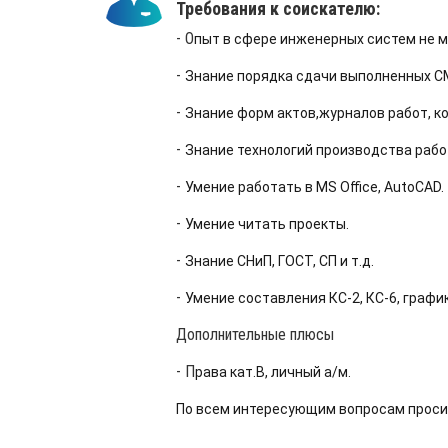
Требования к соискателю:
- О
пыт в сфере инженерных систем не м
-
Знание порядка сдачи выполненных С
-
Знание форм актов,журналов работ, к
-
Знание технологий производства рабо
-
Умение работать в MS Office, AutoCAD.
-
Умение читать проекты.
-
Знание СНиП, ГОСТ, СП и т.д.
-
Умение составления КС-2, КС-6, граф
Дополнительные плюсы
- П
рава кат.В, личный а/м.
По всем интересующим вопросам проси